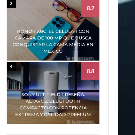
3
8.2
HONOR X8C: EL CELULAR CON
CÁMARA DE 108 MP QUE BUSCA
CONQUISTAR LA GAMA MEDIA EN
MÉXICO
4
8.8
SONY ULT FIELD 1 RESEÑA:
ALTAVOZ BLUETOOTH
COMPACTO CON POTENCIA
EXTREMA Y CALIDAD PREMIUM