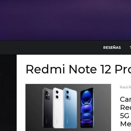
RESEÑAS
Redmi Note 12 Pr
Raúl 
Car
Re
5G 
Me