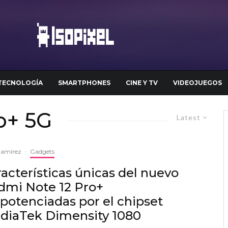
TECNOLOGÍA
SMARTPHONES
CINE Y TV
VIDEOJUEGOS
o+ 5G
Latest
Ramírez
·
Gadgets
acterísticas únicas del nuevo
dmi Note 12 Pro+
potenciadas por el chipset
diaTek Dimensity 1080