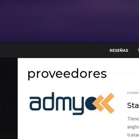
RESEÑAS
proveedores
ccossi
St
Tiene
anglo
trata