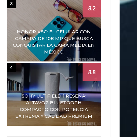
3
8.2
HONOR X8C: EL CELULAR CON
CÁMARA DE 108 MP QUE BUSCA
CONQUISTAR LA GAMA MEDIA EN
MÉXICO
4
8.8
SONY ULT FIELD 1 RESEÑA:
ALTAVOZ BLUETOOTH
COMPACTO CON POTENCIA
EXTREMA Y CALIDAD PREMIUM