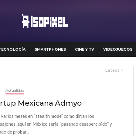
TECNOLOGÍA
SMARTPHONES
CINE Y TV
VIDEOJUEGOS
Latest
o
·
Actualidad
artup Mexicana Admyo
 varios meses en “stealth mode” como dirían los
sajones, aquí en México seria “pasando desapercibido” y
ndo de probar...