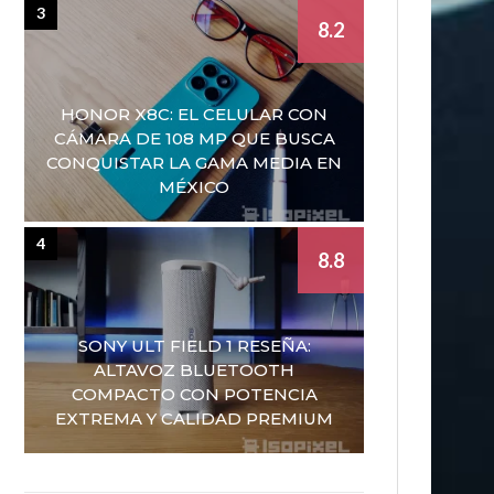
3
8.2
HONOR X8C: EL CELULAR CON
CÁMARA DE 108 MP QUE BUSCA
CONQUISTAR LA GAMA MEDIA EN
MÉXICO
4
8.8
SONY ULT FIELD 1 RESEÑA:
ALTAVOZ BLUETOOTH
COMPACTO CON POTENCIA
EXTREMA Y CALIDAD PREMIUM