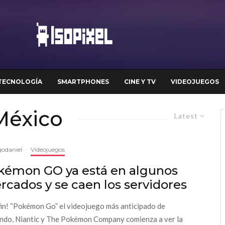
TECNOLOGÍA
SMARTPHONES
CINE Y TV
VIDEOJUEGOS
México
Latest
odaniel
·
Videojuegos
kémon GO ya está en algunos
cados y se caen los servidores
fin! “Pokémon Go” el videojuego más anticipado de
ndo, Niantic y The Pokémon Company comienza a ver la