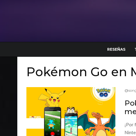
RESEÑAS
Pokémon Go en 
@song
Po
mer
¡Por 
Ninte