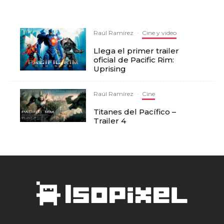
Raúl Ramírez
·
Cine y video
Llega el primer trailer
oficial de Pacific Rim:
Uprising
Raúl Ramírez
·
Cine
Titanes del Pacífico –
Trailer 4