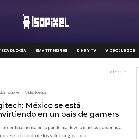
TECNOLOGÍA
SMARTPHONES
CINE Y TV
VIDEOJUEGOS
Latest
ión Isopixel
·
Videojuegos
itech: México se está
nvirtiendo en un país de gamers
en el confinamiento en la pandemia llevó a muchas personas a
rarse en el mundo de los videojuegos como...