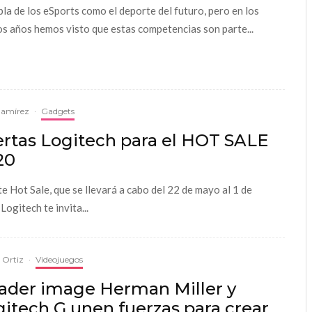
bla de los eSports como el deporte del futuro, pero en los
os años hemos visto que estas competencias son parte...
Ramírez
·
Gadgets
ertas Logitech para el HOT SALE
20
te Hot Sale, que se llevará a cabo del 22 de mayo al 1 de
 Logitech te invita...
a Ortiz
·
Videojuegos
ader image Herman Miller y
itech G unen fuerzas para crear