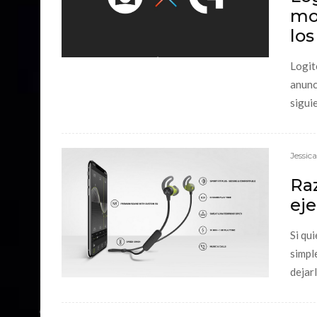
mo
lo
Logit
anunc
siguie
Jessic
Raz
eje
Si qu
simpl
dejarl