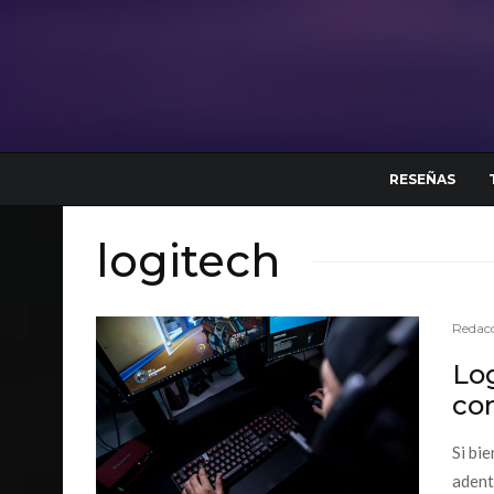
RESEÑAS
logitech
Redacc
Log
co
Si bi
adent