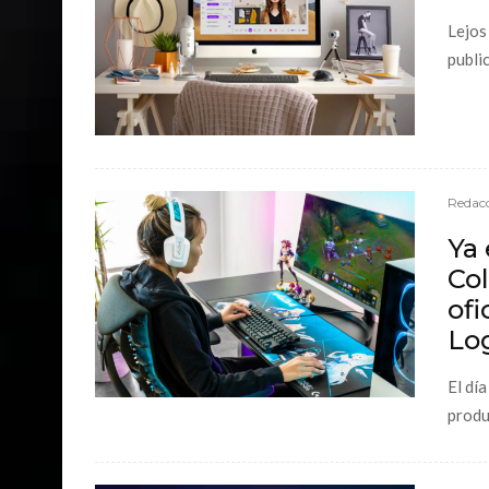
Lejos
public
Redacc
Ya 
Col
ofi
Lo
El dí
produ