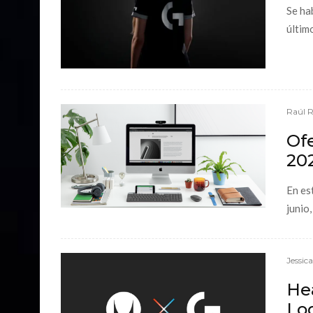
Se ha
últim
Raúl 
Of
20
En es
junio,
Jessic
He
Log