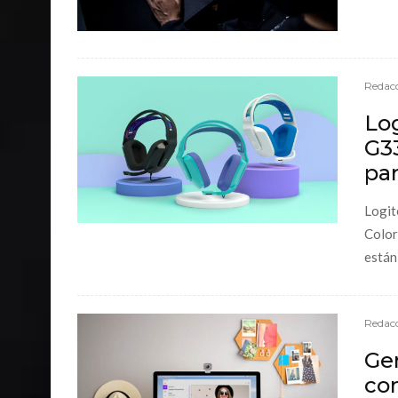
Redacc
Log
G3
par
Logit
Color
están 
Redacc
Gen
co