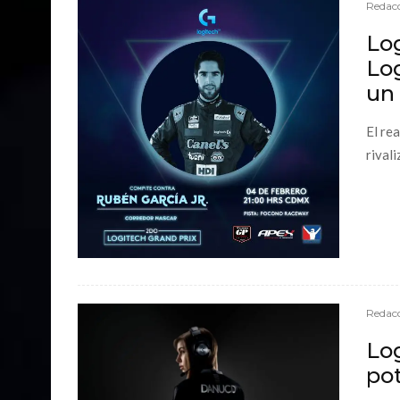
Redacc
Log
Lo
un 
El re
rivali
Redacc
Lo
po