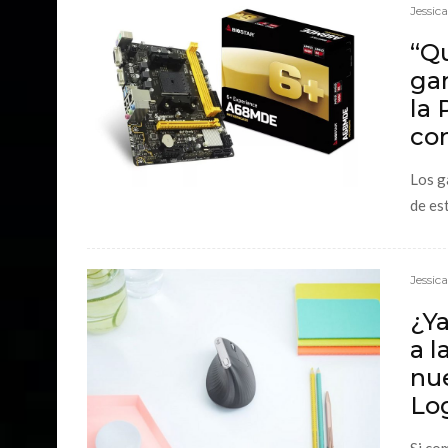
Jessic
“Q
ga
la
co
Los g
de es
Jessic
¿Y
a l
nu
Lo
Si co