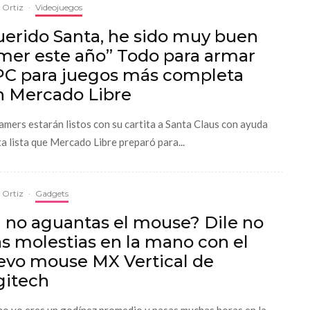
a Ortiz
·
Videojuegos
uerido Santa, he sido muy buen
mer este año” Todo para armar
 PC para juegos más completa
n Mercado Libre
amers estarán listos con su cartita a Santa Claus con ayuda
ta lista que Mercado Libre preparó para...
a Ortiz
·
Gadgets
a no aguantas el mouse? Dile no
as molestias en la mano con el
evo mouse MX Vertical de
gitech
mo yo eres un godínez promedio y pasas muchas horas en la