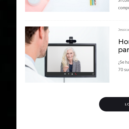
compu
Jessic
Hom
par
¿Se h
70 su
L