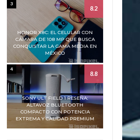
3
8.2
HONOR X8C: EL CELULAR CON
CÁMARA DE 108 MP QUE BUSCA
CONQUISTAR LA GAMA MEDIA EN
MÉXICO
4
8.8
SONY ULT FIELD 1 RESEÑA:
ALTAVOZ BLUETOOTH
COMPACTO CON POTENCIA
EXTREMA Y CALIDAD PREMIUM