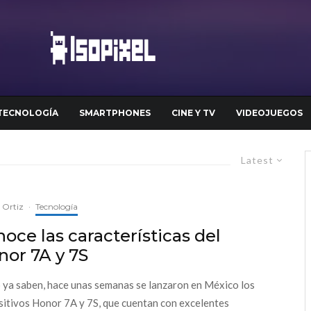
TECNOLOGÍA
SMARTPHONES
CINE Y TV
VIDEOJUEGOS
Latest
a Ortiz
·
Tecnología
oce las características del
nor 7A y 7S
ya saben, hace unas semanas se lanzaron en México los
sitivos Honor 7A y 7S, que cuentan con excelentes