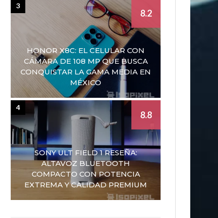
3
8.2
HONOR X8C: EL CELULAR CON
CÁMARA DE 108 MP QUE BUSCA
CONQUISTAR LA GAMA MEDIA EN
MÉXICO
4
8.8
SONY ULT FIELD 1 RESEÑA:
ALTAVOZ BLUETOOTH
COMPACTO CON POTENCIA
EXTREMA Y CALIDAD PREMIUM