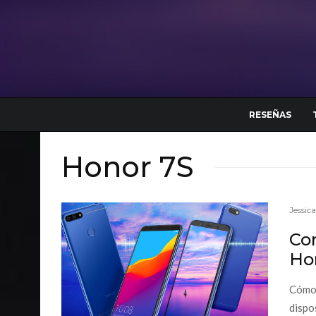
RESEÑAS
Honor 7S
Jessic
Con
Ho
Cómo 
dispo