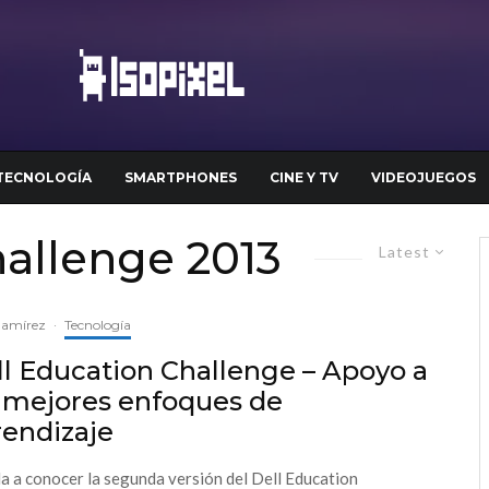
TECNOLOGÍA
SMARTPHONES
CINE Y TV
VIDEOJUEGOS
hallenge 2013
Latest
Ramírez
·
Tecnología
l Education Challenge – Apoyo a
s mejores enfoques de
rendizaje
da a conocer la segunda versión del Dell Education