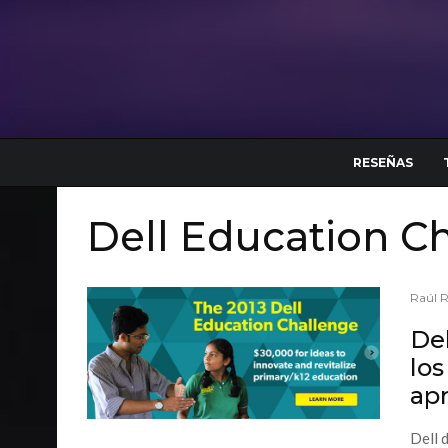
RESEÑAS
Dell Education C
Raúl 
Del
lo
ap
Dell 