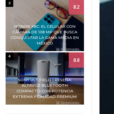
3
8.2
HONOR X8C: EL CELULAR CON
CÁMARA DE 108 MP QUE BUSCA
CONQUISTAR LA GAMA MEDIA EN
MÉXICO
4
8.8
SONY ULT FIELD 1 RESEÑA:
ALTAVOZ BLUETOOTH
COMPACTO CON POTENCIA
EXTREMA Y CALIDAD PREMIUM