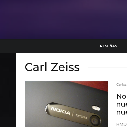
RESEÑAS
Carl Zeiss
Carlos
Nok
nu
nu
HMD G