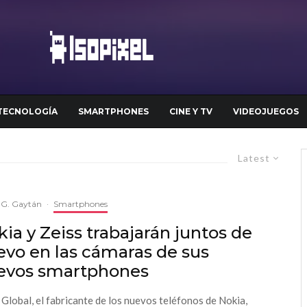
TECNOLOGÍA
SMARTPHONES
CINE Y TV
VIDEOJUEGOS
Latest
 G. Gaytán
·
Smartphones
ia y Zeiss trabajarán juntos de
evo en las cámaras de sus
evos smartphones
lobal, el fabricante de los nuevos teléfonos de Nokia,