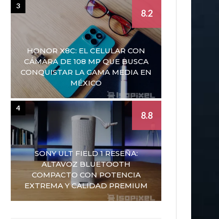
3
8.2
HONOR X8C: EL CELULAR CON
CÁMARA DE 108 MP QUE BUSCA
CONQUISTAR LA GAMA MEDIA EN
MÉXICO
4
8.8
SONY ULT FIELD 1 RESEÑA:
ALTAVOZ BLUETOOTH
COMPACTO CON POTENCIA
EXTREMA Y CALIDAD PREMIUM