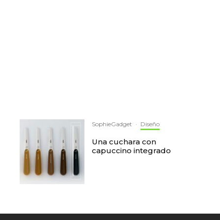
SophieGadget
·
Diseño
Una cuchara con
capuccino integrado