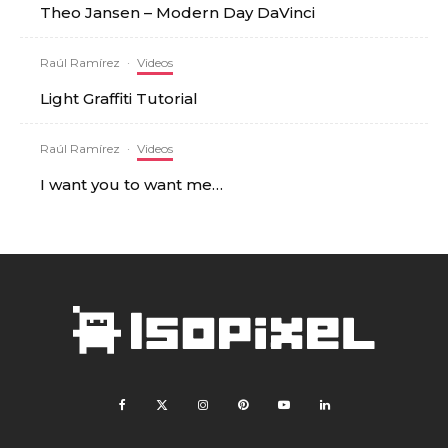
Theo Jansen – Modern Day DaVinci
Raúl Ramírez
·
Videos
Light Graffiti Tutorial
Raúl Ramírez
·
Videos
I want you to want me…