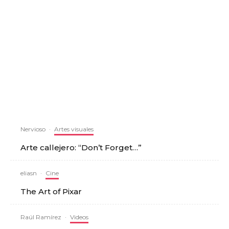
Nervioso
·
Artes visuales
Arte callejero: “Don’t Forget…”
eliasn
·
Cine
The Art of Pixar
Raúl Ramírez
·
Videos