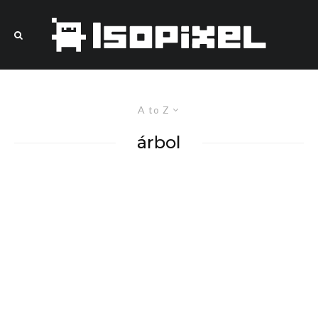
A to Z
árbol