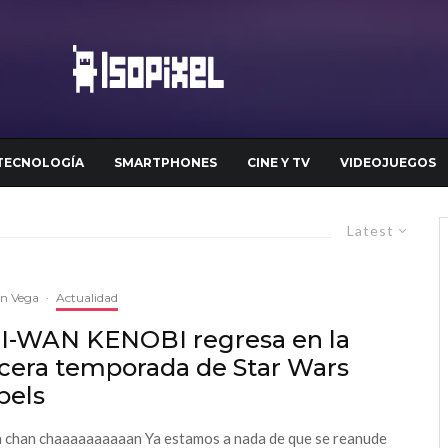
TECNOLOGÍA
SMARTPHONES
CINE Y TV
VIDEOJUEGOS
Latest
ín Vega
·
Actualidad
I-WAN KENOBI regresa en la
rcera temporada de Star Wars
bels
 chan chaaaaaaaaaan Ya estamos a nada de que se reanude