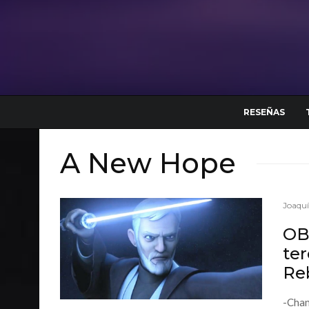
RESEÑAS
A New Hope
Joaqu
OB
te
Re
-Chan