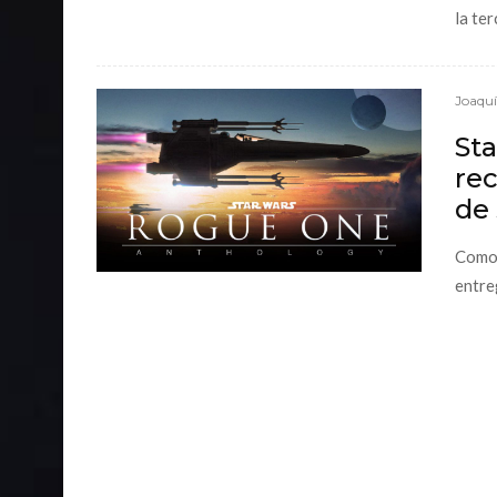
la te
Joaqu
St
rec
de
Como 
entre