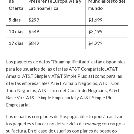
de
Preferente
Europa, Asia y
Mundial
Resto del
Oferta
Latinoamérica
mundo
5 días
$299
$1,699
10 días
$549
$3,199
17 días
$849
$4,999
Los paquetes de datos “Roaming Ilimitado” están disponibles
para los usuarios de las ofertas AT&T Compártelo, AT&T
Ármalo, AT&T Simple y AT&T Simple Plus; así como para las
ofertas empresariales AT&T Ármalo Negocios, AT&T Con
Todo Negocios, AT&T Internet Con Todo Negocios, AT&T
Base Voz, AT&T Simple Empresarial y AT&T Simple Plus
Empresarial.
Los usuarios con planes de Pospago abierto podrán activar
los paquetes y hacer uso del servicio de
roaming
con cargo a
su factura. En el caso de usuarios con planes de pospago