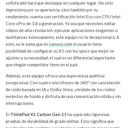
sofisticado hará que destaque en cualquier lugar. No sólo
impresiona por su apariencia, sino también por su
rendimiento, cuenta con certificación Intel Evo con CPU Intel
Core vPro de 13ra generación. Ya sea que necesites editar
videos de alta resolución, ejecutar aplicaciones exigentes o
multitareas intensamente, este equipo no te decepcionará. A
esto, se le suma que en
Lenovo.com
el usuario tiene
posibilidad de configurar su X1 con los specs que mejor se
ajusten a su necesidad, el cual es un diferencial importante
que ningún competidor tiene en el país.
Además, este equipo ofrece una experiencia auditiva
excepcional. Con cuatro micrófonos de 360º con cancelación
de ruido basada en
IA
y Dolby Voice, olvídate de los ruidos
molestos de fondo y disfruta de una comunicación nítida y sin
interrupciones.
El
ThinkPad X1 Carbon Gen 11
ha superado rigurosas
pruebas de durabilidad de grado militar. Esto significa que
puedes llevarlo contigo a cualquier aventura sin preocuparte