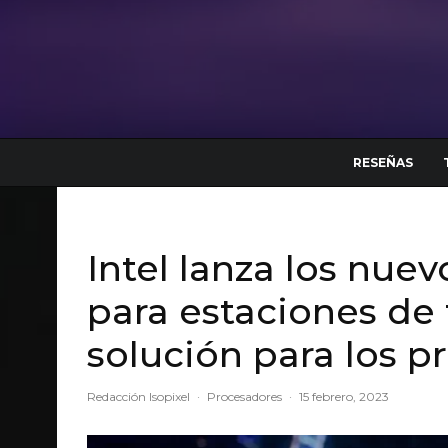
RESEÑAS
Intel lanza los nue
para estaciones de 
solución para los p
Redacción Isopixel
·
Procesadores
·
15 febrero, 2023