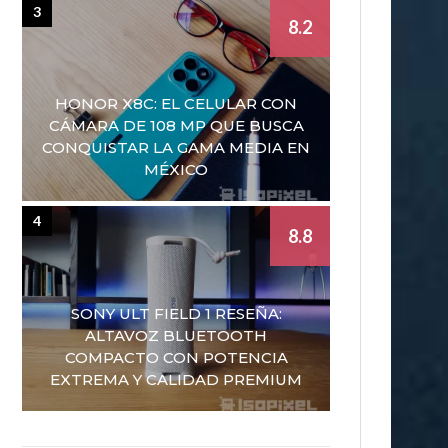
3
8.2
HONOR X8C: EL CELULAR CON
CÁMARA DE 108 MP QUE BUSCA
CONQUISTAR LA GAMA MEDIA EN
MÉXICO
4
8.8
SONY ULT FIELD 1 RESEÑA:
ALTAVOZ BLUETOOTH
COMPACTO CON POTENCIA
EXTREMA Y CALIDAD PREMIUM