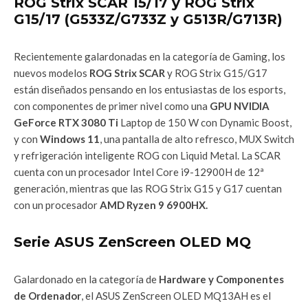
ROG Strix SCAR 15/17 y ROG Strix
G15/17 (G533Z/G733Z y G513R/G713R)
Recientemente galardonadas en la categoría de Gaming, los
nuevos modelos
ROG Strix SCAR
y ROG Strix G15/G17
están diseñados pensando en los entusiastas de los esports,
con componentes de primer nivel como una
GPU NVIDIA
GeForce RTX 3080 Ti
Laptop de 150 W con Dynamic Boost,
y con
Windows 11
, una pantalla de alto refresco, MUX Switch
y refrigeración inteligente ROG con Liquid Metal. La SCAR
cuenta con un procesador Intel Core i9-12900H de 12ª
generación, mientras que las ROG Strix G15 y G17 cuentan
con un procesador
AMD Ryzen 9 6900HX.
Serie ASUS ZenScreen OLED MQ
Galardonado en la categoría de
Hardware y Componentes
de Ordenador
, el ASUS ZenScreen OLED MQ13AH es el