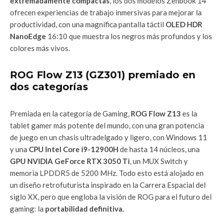
extremadamente compactas
, los dos modelos Zenbook 14
ofrecen experiencias de trabajo inmersivas para mejorar la
productividad, con una magnífica pantalla táctil
OLED HDR
NanoEdge
16:10 que muestra los negros más profundos y los
colores más vivos.
ROG Flow Z13 (GZ301) premiado en
dos categorías
Premiada en la categoría de Gaming,
ROG Flow Z13
es la
tablet gamer más potente del mundo, con una gran potencia
de juego en un chasis ultradelgado y ligero, con Windows 11
y una
CPU Intel Core i9-12900H
de hasta 14 núcleos, una
GPU NVIDIA GeForce RTX 3050 Ti
, un MUX Switch y
memoria LPDDR5 de 5200 MHz. Todo esto está alojado en
un diseño retrofuturista inspirado en la Carrera Espacial del
siglo XX, pero que engloba la visión de ROG para el futuro del
gaming: la
portabilidad definitiva.