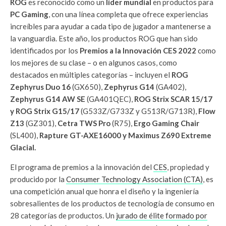
ROG
es reconocido como un
líder mundial
en productos para
PC Gaming
, con una línea completa que ofrece experiencias
increíbles para ayudar a cada tipo de jugador a mantenerse a
la vanguardia. Este año, los productos ROG que han sido
identificados por los
Premios a la Innovación CES 2022
como
los mejores de su clase – o en algunos casos, como
destacados en múltiples categorías – incluyen el
ROG
Zephyrus Duo 16
(GX650),
Zephyrus G14
(GA402),
Zephyrus G14 AW SE
(GA401QEC),
ROG Strix SCAR 15/17
y ROG Strix G15/17
(G533Z/G733Z y G513R/G713R),
Flow
Z13
(GZ301),
Cetra TWS Pro
(R75),
Ergo Gaming Chair
(SL400),
Rapture GT-AXE16000 y Maximus Z690 Extreme
Glacial.
El programa de premios a la innovación del
CES
, propiedad y
producido por la
Consumer Technology Association (CTA)
, es
una competición anual que honra el diseño y la ingeniería
sobresalientes de los productos de tecnología de consumo en
28 categorías de productos. Un
jurado de élite formado por