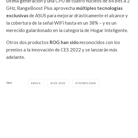
última generación y una CPU de cuatro núcleos de 64 bits a 2
GHz, RangeBoost Plus aprovecha
múltiples tecnologías
exclusivas
de ASUS para mejorar drásticamente el alcance y
la cobertura de la señal WiFi hasta en un 38% – y es un
merecido galardonado en la categoría de Hogar Inteligente.
Otros dos productos
ROG han sido r
econocidos con los
premios a la innovación de CES 2022 y se lanzarán más
adelante.
TAGS
ASUS
CES 2022
TECNOLOGÍA