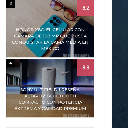
3
8.2
HONOR X8C: EL CELULAR CON
CÁMARA DE 108 MP QUE BUSCA
CONQUISTAR LA GAMA MEDIA EN
MÉXICO
4
8.8
SONY ULT FIELD 1 RESEÑA:
ALTAVOZ BLUETOOTH
COMPACTO CON POTENCIA
EXTREMA Y CALIDAD PREMIUM