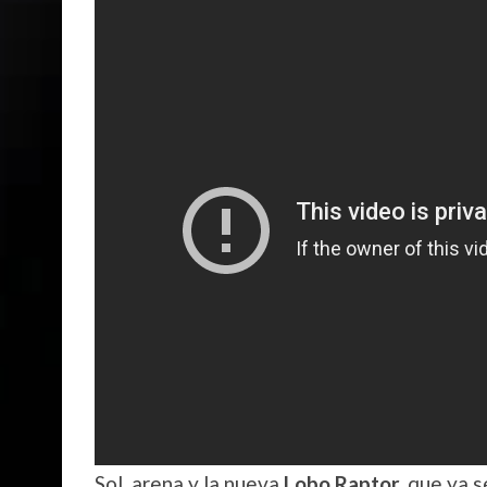
Sol, arena y la nueva
Lobo Raptor,
que ya s