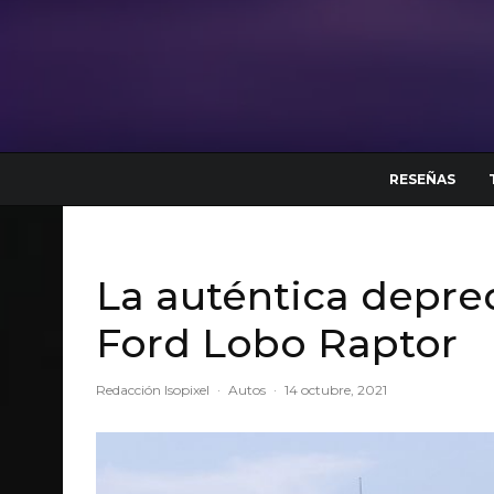
RESEÑAS
La auténtica depre
Ford Lobo Raptor
Redacción Isopixel
·
Autos
·
14 octubre, 2021