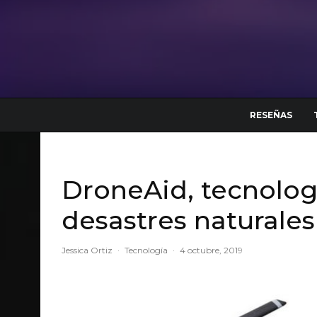
RESEÑAS
DroneAid, tecnolog
desastres naturales
Jessica Ortiz
·
Tecnología
·
4 octubre, 2019