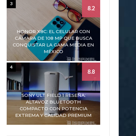
3
8.2
HONOR X8C: EL CELULAR CON
CÁMARA DE 108 MP QUE BUSCA
CONQUISTAR LA GAMA MEDIA EN
MÉXICO
4
8.8
SONY ULT FIELD 1 RESEÑA:
ALTAVOZ BLUETOOTH
COMPACTO CON POTENCIA
EXTREMA Y CALIDAD PREMIUM