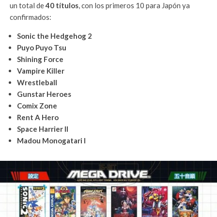
un total de
40 títulos
, con los primeros 10 para Japón ya
confirmados:
Sonic the Hedgehog 2
Puyo Puyo Tsu
Shining Force
Vampire Killer
Wrestleball
Gunstar Heroes
Comix Zone
Rent A Hero
Space Harrier II
Madou Monogatari I