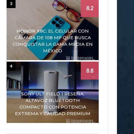
3
8.2
HONOR X8C: EL CELULAR CON
CÁMARA DE 108 MP QUE BUSCA
CONQUISTAR LA GAMA MEDIA EN
MÉXICO
4
8.8
SONY ULT FIELD 1 RESEÑA:
ALTAVOZ BLUETOOTH
COMPACTO CON POTENCIA
EXTREMA Y CALIDAD PREMIUM