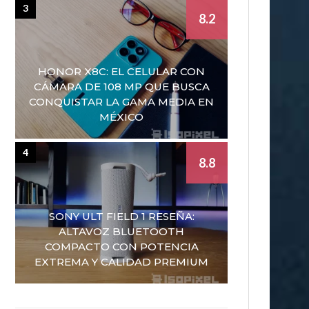
3
8.2
HONOR X8C: EL CELULAR CON
CÁMARA DE 108 MP QUE BUSCA
CONQUISTAR LA GAMA MEDIA EN
MÉXICO
4
8.8
SONY ULT FIELD 1 RESEÑA:
ALTAVOZ BLUETOOTH
COMPACTO CON POTENCIA
EXTREMA Y CALIDAD PREMIUM