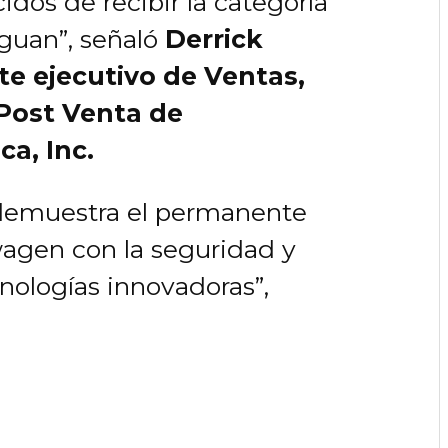
os de recibir la categoría
iguan”, señaló
Derrick
te ejecutivo de Ventas,
 Post Venta de
a, Inc.
demuestra el permanente
gen con la seguridad y
cnologías innovadoras”,