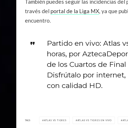
También puedes seguir las incidencias del p
través del
portal de la Liga MX
, ya que pub
encuentro.
Partido en vivo: Atlas v
horas, por AztecaDepor
de los Cuartos de Fina
Disfrútalo por internet
con calidad HD.
TAGS
ATLAS VS TIGRES
ATLAS VS TIGRES EN VIVO
ATL