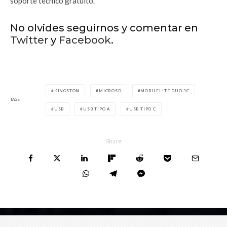
soporte técnico gratuito.
No olvides seguirnos y comentar en
Twitter
y
Facebook
.
KINGSTON
‪MICROSD‬‬
MOBILELITE DUO 3C
TAGS
USB
USB TIPO A
USB TIPO C
Share