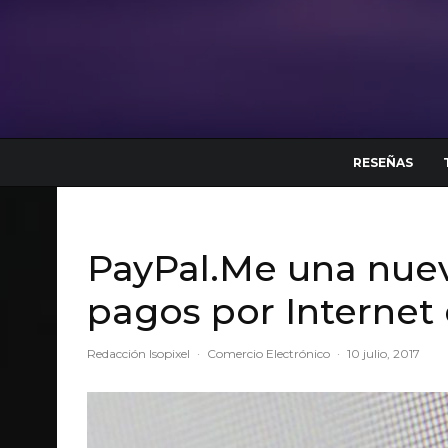
RESEÑAS
PayPal.Me una nuev
pagos por Internet
Redacción Isopixel
·
Comercio Electrónico
·
10 julio, 2017