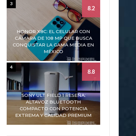
3
8.2
HONOR X8C: EL CELULAR CON
CÁMARA DE 108 MP QUE BUSCA
CONQUISTAR LA GAMA MEDIA EN
MÉXICO
4
8.8
SONY ULT FIELD 1 RESEÑA:
ALTAVOZ BLUETOOTH
COMPACTO CON POTENCIA
EXTREMA Y CALIDAD PREMIUM