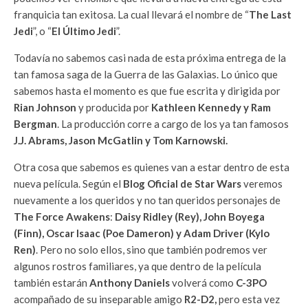
franquicia tan exitosa. La cual llevará el nombre de “
The Last
Jedi
”, o “
El Último Jedi
”.
Todavía no sabemos casi nada de esta próxima entrega de la
tan famosa saga de la Guerra de las Galaxias. Lo único que
sabemos hasta el momento es que fue escrita y dirigida por
Rian Johnson
y producida por
Kathleen Kennedy y Ram
Bergman
. La producción corre a cargo de los ya tan famosos
J.J. Abrams, Jason McGatlin y Tom Karnowski.
Otra cosa que sabemos es quienes van a estar dentro de esta
nueva película. Según el
Blog Oficial de Star Wars
veremos
nuevamente a los queridos y no tan queridos personajes de
The Force Awakens
:
Daisy Ridley (Rey), John Boyega
(Finn), Oscar Isaac (Poe Dameron) y Adam Driver (Kylo
Ren)
. Pero no solo ellos, sino que también podremos ver
algunos rostros familiares, ya que dentro de la película
también estarán
Anthony Daniels
volverá como
C-3PO
acompañado de su inseparable amigo
R2-D2,
pero esta vez