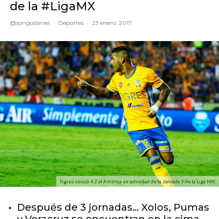
de la #LigaMX
@songodaniel
·
Deportes
·
23 enero, 2017
Tigres venció 4-2 al América en actividad de la Jornada 3 de la Liga MX.
Después de 3 jornadas… Xolos, Pumas