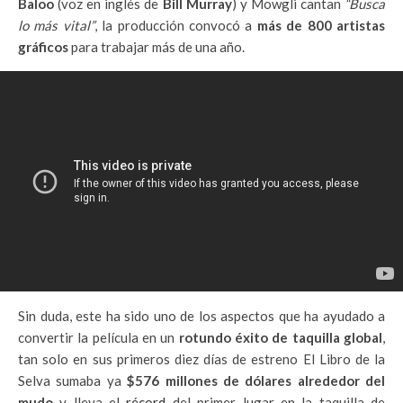
Baloo
(voz en inglés de
Bill Murray
) y Mowgli cantan
“Busca
lo más vital”
, la producción convocó a
más de 800 artistas
gráficos
para trabajar más de una año.
Sin duda, este ha sido uno de los aspectos que ha ayudado a
convertir la película en un
rotundo éxito de taquilla global
,
tan solo en sus primeros diez días de estreno El Libro de la
Selva sumaba ya
$576 millones de dólares alrededor del
mudo
y lleva el
récord
del primer lugar en la taquilla de