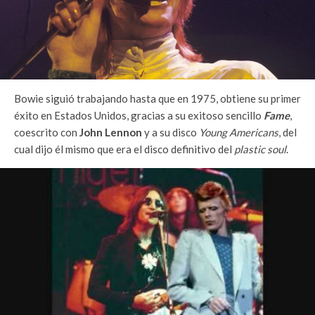
Bowie siguió trabajando hasta que en 1975, obtiene su primer
éxito en Estados Unidos, gracias a su exitoso sencillo
Fame
,
coescrito con
John Lennon
y a su disco
Young Americans
, del
cual dijo él mismo que era el disco definitivo del
plastic soul
.