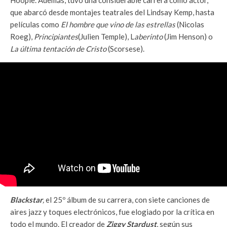
que abarcó desde montajes teatrales del Lindsay Kemp, hasta
películas como
El hombre que vino de las estrellas
(Nicolas
Roeg),
Principiantes
(Julien Temple), L
aberinto
(Jim Henson) o
La última tentación de Cristo
(Scorsese).
Blackstar
,
el 25º álbum de su carrera, con siete canciones de
aires jazz y toques electrónicos, fue elogiado por la crítica en
todo el mundo. El creador de
Ziggy Stardust
, según sus