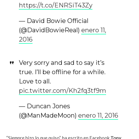
https://t.co/ENRSiT43Zy
— David Bowie Official
(@DavidBowieReal)
enero 11,
2016
Very sorry and sad to say it’s
true. I’ll be offline for a while.
Love to all.
pic.twitter.com/Kh2fq3tf9m
— Duncan Jones
(@ManMadeMoon)
enero 11, 2016
“Siempre hizo lo que quiso”, ha escrito en Facebook
Tony