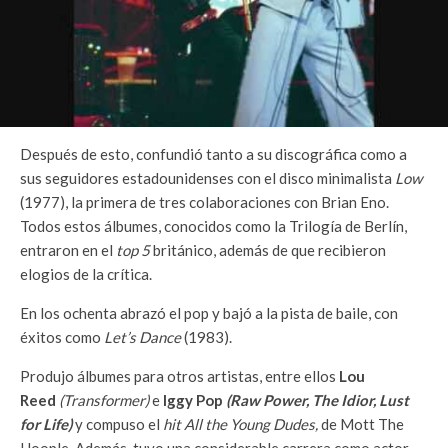
Después de esto, confundió tanto a su discográfica como a
sus seguidores estadounidenses con el disco minimalista
Low
(1977), la primera de tres colaboraciones con Brian Eno.
Todos estos álbumes, conocidos como la Trilogía de Berlín,
entraron en el
top 5
británico, además de que recibieron
elogios de la crítica.
En los ochenta abrazó el pop y bajó a la pista de baile, con
éxitos como
Let’s Dance
(1983).
Produjo álbumes para otros artistas, entre ellos
Lou
Reed
(Transformer)
e
Iggy Pop
(Raw Power, The Idior, Lust
for Life)
y compuso el
hit All the Young Dudes,
de Mott The
Hoople. Además, tuvo una considerable carrera como actor,