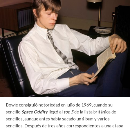
Bowie consiguió notoriedad en julio de 1969, cuando su
sencillo
Space Oddity
llegó al
top 5
de la lista británica de
sencillos, aunque antes había sacado un álbum y varios
sencillos. Después de tres años correspondientes a una etapa