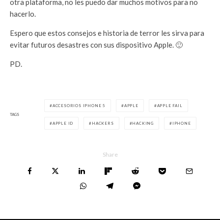
otra plataforma, no les puedo dar muchos motivos para no
hacerlo.
Espero que estos consejos e historia de terror les sirva para
evitar futuros desastres con sus dispositivo Apple. 🙂
PD.
ACCESORIOS IPHONE 5
APPLE
APPLE FAIL
TAGS
APPLE ID
HACKERS
HACKING
IPHONE
Share