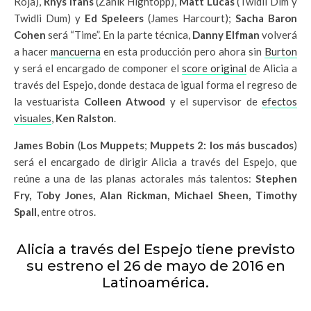
Roja),
Rhys Ifans
(Zanik Hightopp),
Matt Lucas
(Twidli Dim y
Twidli Dum) y
Ed Speleers
(James Harcourt);
Sacha Baron
Cohen
será “Time”. En la parte técnica,
Danny Elfman
volverá
a hacer
mancuerna
en esta producción pero ahora sin
Burton
y será el encargado de componer el
score original
de Alicia a
través del Espejo, donde destaca de igual forma el regreso de
la vestuarista
Colleen Atwood
y el supervisor de
efectos
visuales
,
Ken Ralston
.
James Bobin
(
Los Muppets
;
Muppets 2: los más buscados
)
será el encargado de dirigir Alicia a través del Espejo, que
reúne a una de las planas actorales más talentos:
Stephen
Fry, Toby Jones, Alan Rickman, Michael Sheen, Timothy
Spall
, entre otros.
Alicia a través del Espejo tiene previsto
su estreno el 26 de mayo de 2016 en
Latinoamérica.