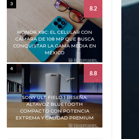
3
8.2
HONOR X8C: EL CELULAR CON
CÁMARA DE 108 MP QUE BUSCA
CONQUISTAR LA GAMA MEDIA EN
MÉXICO
4
8.8
SONY ULT FIELD 1 RESEÑA:
ALTAVOZ BLUETOOTH
COMPACTO CON POTENCIA
EXTREMA Y CALIDAD PREMIUM