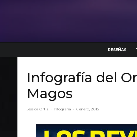
RESEÑAS
Infografía del O
Magos
Jessica Ortiz
·
Infografía
·
6 enero, 2015