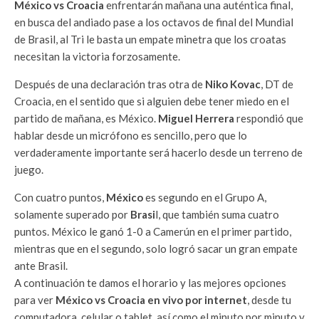
México vs Croacia
enfrentarán mañana una auténtica final,
en busca del andiado pase a los octavos de final del Mundial
de Brasil, al Tri le basta un empate minetra que los croatas
necesitan la victoria forzosamente.
Después de una declaración tras otra de
Niko Kovac
, DT de
Croacia, en el sentido que si alguien debe tener miedo en el
partido de mañana, es México.
Miguel Herrera
respondió que
hablar desde un micrófono es sencillo, pero que lo
verdaderamente importante será hacerlo desde un
terreno de
juego.
Con cuatro puntos,
México
es segundo en el Grupo A,
solamente superado por
Brasi
l, que también suma cuatro
puntos. México le ganó 1-0 a Camerún en el primer partido,
mientras que en el segundo, solo logró sacar un gran empate
ante Brasil.
A continuación te damos el horario y las mejores opciones
para ver
México vs Croacia en vivo por internet
, desde tu
computadora, celular o tablet, así como el minuto por minuto y