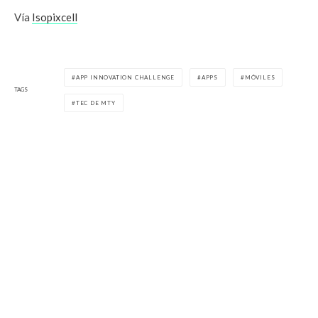
Vía
Isopixcell
APP INNOVATION CHALLENGE
APPS
MÓVILES
TAGS
TEC DE MTY