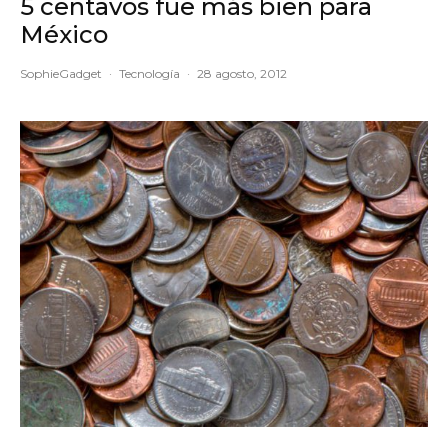
5 centavos fue más bien para
México
SophieGadget
·
Tecnología
·
28 agosto, 2012