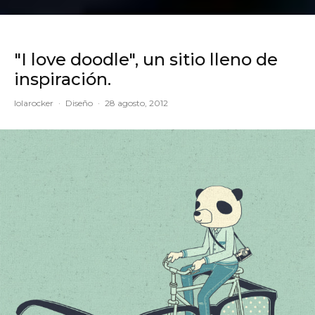
"I love doodle", un sitio lleno de
inspiración.
lolarocker
·
Diseño
·
28 agosto, 2012