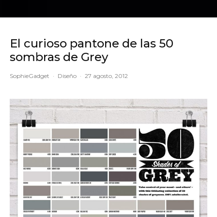
El curioso pantone de las 50
sombras de Grey
SophieGadget
·
Diseño
·
27 agosto, 2012