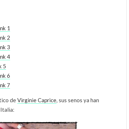
ink 1
ink 2
ink 3
ink 4
k 5
ink 6
ink 7
tico de
Virginie Caprice
, sus senos ya han
talia: