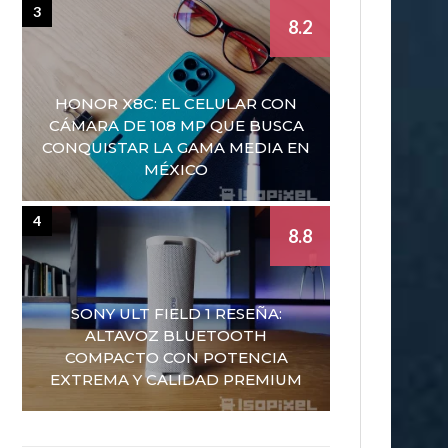
3
8.2
HONOR X8C: EL CELULAR CON
CÁMARA DE 108 MP QUE BUSCA
CONQUISTAR LA GAMA MEDIA EN
MÉXICO
4
8.8
SONY ULT FIELD 1 RESEÑA:
ALTAVOZ BLUETOOTH
COMPACTO CON POTENCIA
EXTREMA Y CALIDAD PREMIUM