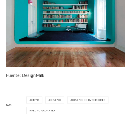
Fuente:
DesignMilk
CMYK
DISEÑO
DISEÑO DE INTERIORES
TAGS
PEDRO GADANHO