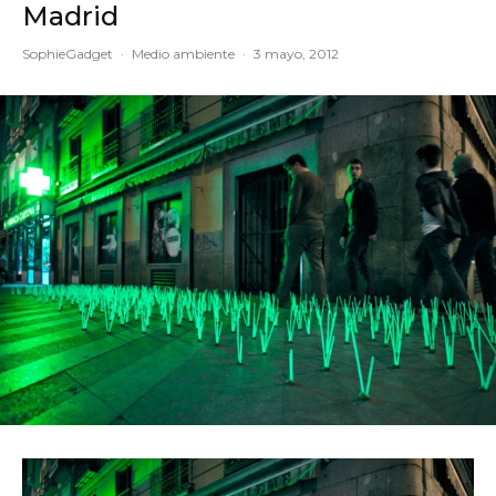
Madrid
SophieGadget
·
Medio ambiente
·
3 mayo, 2012