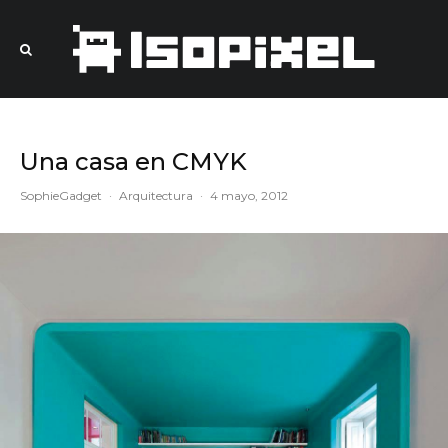
Una casa en CMYK
SophieGadget
·
Arquitectura
·
4 mayo, 2012