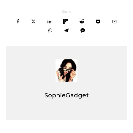
Share
SophieGadget