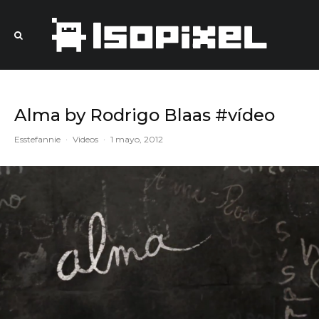
Alma by Rodrigo Blaas #vídeo
Esstefannie
·
Videos
·
1 mayo, 2012