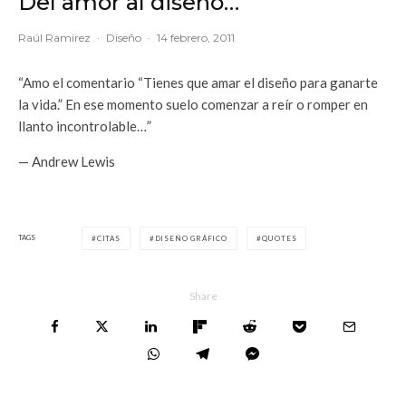
Del amor al diseño…
Raúl Ramírez
·
Diseño
·
14 febrero, 2011
“Amo el comentario “Tienes que amar el diseño para ganarte
la vida.” En ese momento suelo comenzar a reír o romper en
llanto incontrolable…”
— Andrew Lewis
TAGS
CITAS
DISEÑO GRÁFICO
QUOTES
Share