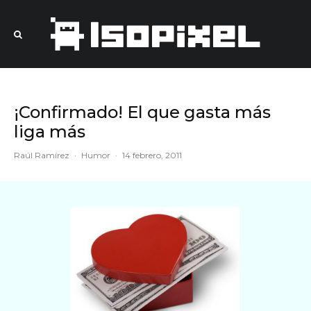
¡Confirmado! El que gasta más
liga más
Raúl Ramírez
·
Humor
·
14 febrero, 2011