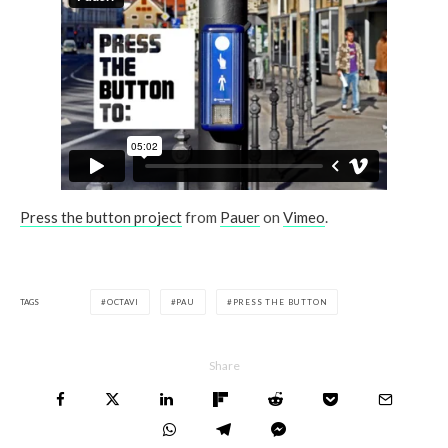
Press the button project
from
Pauer
on
Vimeo
.
TAGS
OCTAVI
PAU
PRESS THE BUTTON
Share