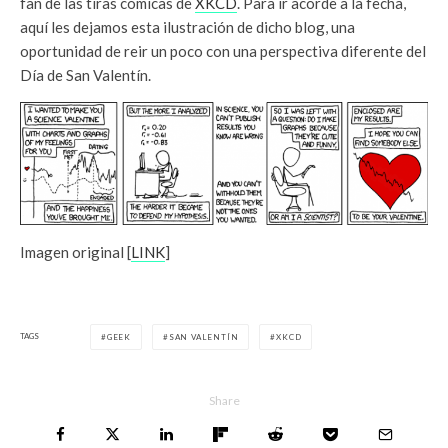
fan de las tiras cómicas de
XKCD
. Para ir acorde a la fecha,
aquí les dejamos esta ilustración de dicho blog, una
oportunidad de reir un poco con una perspectiva diferente del
Día de San Valentín.
Imagen original [
LINK
]
TAGS
GEEK
SAN VALENTÍN
XKCD
Share