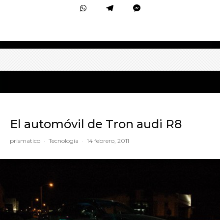
El automóvil de Tron audi R8
prismatico
·
Tecnología
·
14 febrero, 2011