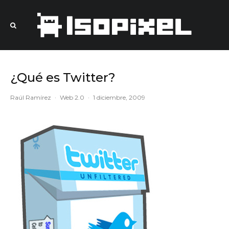
¿Qué es Twitter?
Raúl Ramírez
·
Web 2.0
·
1 diciembre, 2009