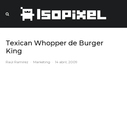
Texican Whopper de Burger
King
Raúl Ramírez
·
Marketing
·
14 abril, 2009