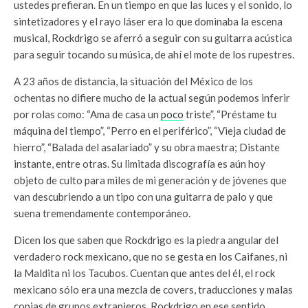
ustedes prefieran. En un tiempo en que las luces y el sonido, lo
sintetizadores y el rayo láser era lo que dominaba la escena
musical, Rockdrigo se aferró a seguir con su guitarra acústica
para seguir tocando su música, de ahí el mote de los rupestres.
A 23 años de distancia, la situación del México de los
ochentas no difiere mucho de la actual según podemos inferir
por rolas como: “Ama de casa un
poco
triste”, “Préstame tu
máquina del tiempo”, “Perro en el periférico”, “Vieja ciudad de
hierro”, “Balada del asalariado” y su obra maestra; Distante
instante, entre otras. Su limitada discografía es aún hoy
objeto de culto para miles de mi generación y de jóvenes que
van descubriendo a un tipo con una guitarra de palo y que
suena tremendamente contemporáneo.
Dicen los que saben que Rockdrigo es la piedra angular del
verdadero rock mexicano, que no se gesta en los Caifanes, ni
la Maldita ni los Tacubos. Cuentan que antes del él, el rock
mexicano sólo era una mezcla de covers, traducciones y malas
copias de grupos extranjeros. Rockdrigo en ese sentido