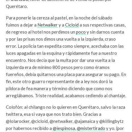
Querétaro.
Para ponerle la cereza al pastel, en la noche del sábado
fuimos a dejar a
Netwalker
y a
Cicloid
a sus respectivas casas,
de regreso al hotel nos perdimos un
poco
y sin darnos cuenta
y por las prisas nos dimos una vuelta a la izquierda, craso
error. La policía tan expedita como siempre, acechaba con las
luces apagadas en la esquina y rápidamente fue a nuestro
encuentro. Nos decía que la multa por dar una vuelta a la
izquierda era de mínimo 800 pesos pero como éramos
fuereños, debía quitarnos una placa para asegurar su pago. En
fin, este otro guarro representante de a ley nos doró la
píldora de fea manera y término diciendo que como nos
arreglábamos. Triste realidad, acabamos cediendo al chantaje.
Colofón: al chilango no lo quieren en Querétaro, salvo la raza
twittera, esa si vaya que nos trato bien. Gracias a
@lolarocker, @cicloid, @netwalker, @ajamaica y @killingbytz
por habernos recibido a
@iespinosa
,
@mistertirado
y yo. (por