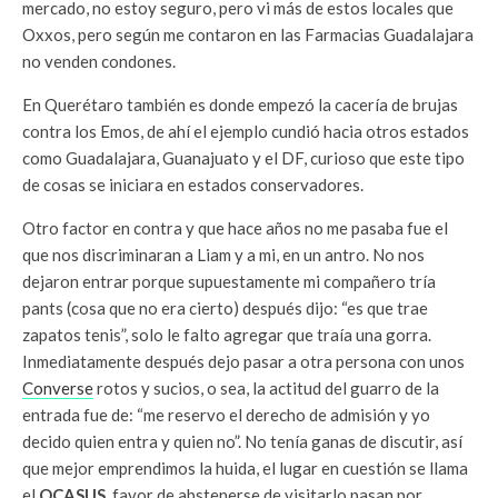
mercado, no estoy seguro, pero vi más de estos locales que
Oxxos, pero según me contaron en las Farmacias Guadalajara
no venden condones.
En Querétaro también es donde empezó la cacería de brujas
contra los Emos, de ahí el ejemplo cundió hacia otros estados
como Guadalajara, Guanajuato y el DF, curioso que este tipo
de cosas se iniciara en estados conservadores.
Otro factor en contra y que hace años no me pasaba fue el
que nos discriminaran a Liam y a mi, en un antro. No nos
dejaron entrar porque supuestamente mi compañero tría
pants (cosa que no era cierto) después dijo: “es que trae
zapatos tenis”, solo le falto agregar que traía una gorra.
Inmediatamente después dejo pasar a otra persona con unos
Converse
rotos y sucios, o sea, la actitud del guarro de la
entrada fue de: “me reservo el derecho de admisión y yo
decido quien entra y quien no”. No tenía ganas de discutir, así
que mejor emprendimos la huida, el lugar en cuestión se llama
el
OCASUS
, favor de abstenerse de visitarlo pasan por