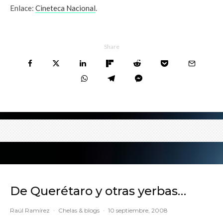
Enlace:
Cineteca Nacional
.
Share
De Querétaro y otras yerbas…
Raúl Ramírez
·
Chelas & blogs
·
10 septiembre, 2008