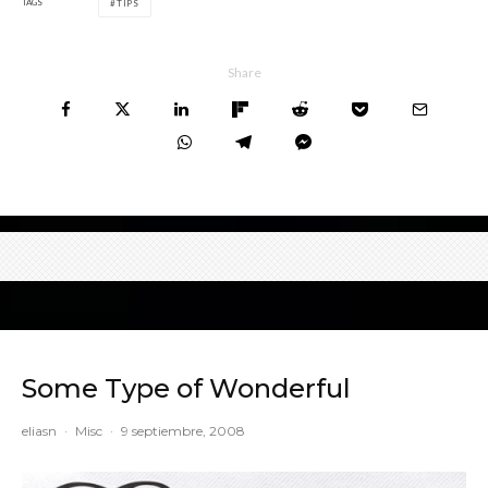
TAGS
TIPS
Share
Some Type of Wonderful
eliasn
·
Misc
·
9 septiembre, 2008