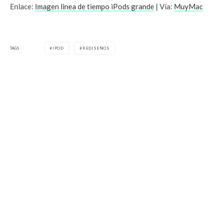
Enlace:
Imagen linea de tiempo iPods grande
| Vía:
MuyMac
TAGS
IPOD
REDISEÑOS