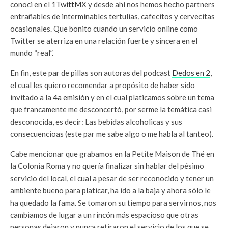
conoci en el
1TwittMX
y desde ahí nos hemos hecho partners
entrañables de interminables tertulias, cafecitos y cervecitas
ocasionales. Que bonito cuando un servicio online como
Twitter se aterriza en una relación fuerte y sincera en el
mundo “real”.
En fin, este par de pillas son autoras del podcast
Dedos en 2
,
el cual les quiero recomendar a propósito de haber sido
invitado a la
4a emisión
y en el cual platicamos sobre un tema
que francamente me desconcertó, por serme la temática casi
desconocida, es decir: Las bebidas alcoholicas y sus
consecuencioas (este par me sabe algo o me habla al tanteo).
Cabe mencionar que grabamos en la Petite Maison de Thé en
la Colonia Roma y no quería finalizar sin hablar del pésimo
servicio del local, el cual a pesar de ser reconocido y tener un
ambiente bueno para platicar, ha ido a la baja y ahora sólo le
ha quedado la fama. Se tomaron su tiempo para servirnos, nos
cambiamos de lugar a un rincón más espacioso que otras
personas dejaron y nunca retiraron el servicio de los que se