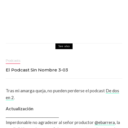
See also
Podcasts
El Podcast Sin Nombre 3-03
Tras mi amarga queja, no pueden perderse el podcast
De dos
en 2
.
Actualización
_______________________________
Imperdonable no agradecer al señor productor
@ebarrera
, la