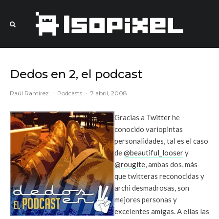
Dedos en 2, el podcast
Raúl Ramírez
·
Podcasts
·
7 abril, 2008
Gracias a
Twitter
he
conocido variopintas
personalidades, tal es el caso
de
@beautiful_looser
y
@rougite
, ambas dos, más
que twitteras reconocidas y
archi desmadrosas, son
mejores personas y
excelentes amigas. A ellas las