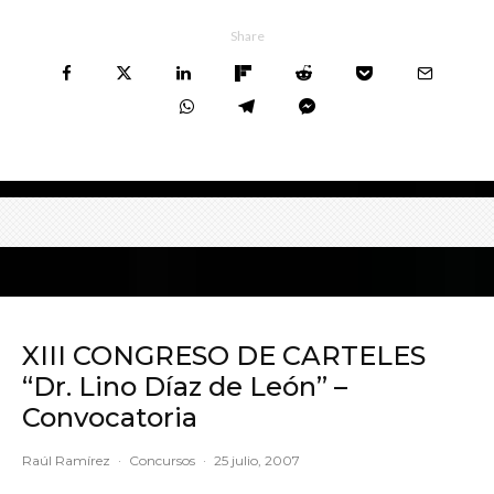
Share
XIII CONGRESO DE CARTELES
“Dr. Lino Díaz de León” –
Convocatoria
Raúl Ramírez
·
Concursos
·
25 julio, 2007