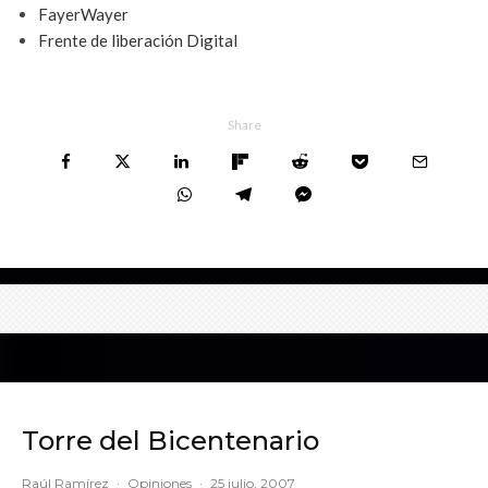
FayerWayer
Frente de liberación Digital
Share
Torre del Bicentenario
Raúl Ramírez
·
Opiniones
·
25 julio, 2007