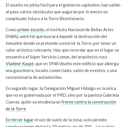
El asunto no pinta fácil para el gobierno capitalino, han salido
al paso varios obstáculos que auguran por lo menos un
complicado futuro a la Torre Bicentenario.
Como
primer escollo
, el Instituto Nacional de Bellas Artes
(INBA), advirtió que buscará impedir la destrucción del
inmueble donde se pretende construir la Torre, por tener un
valor artístico relevante. Hay que recordar que en el lugar se
encuentra el Súper Servicio Lomas, del arquitecto ruso
Vladimir Kaspé
, que en 1948 diseño este edificio que alberga
una gasolinera, locales comerciales, salón de eventos, y una
concesionaria de automóviles.
En segundo lugar, la Delegación Miguel Hidalgo es la única
que no es gobernada por el PRD, sino por la panista Gabriela
Cuevas, quién ya encabeza un
frente contra la construcción
de la Torre
.
En tercer lugar
el uso de suelo de la zona, solo permite
construcciones de hasta 20 metros, no de 300… Lo cual no