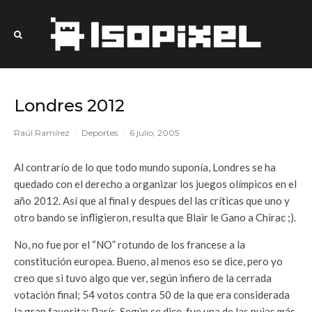
Londres 2012
Raúl Ramírez
·
Deportes
·
6 julio, 2005
Al contrarío de lo que todo mundo suponía, Londres se ha
quedado con el derecho a organizar los juegos olímpicos en el
año 2012. Así que al final y despues del las críticas que uno y
otro bando se infligieron, resulta que Blair le Gano a Chirac ;).
No, no fue por el “NO” rotundo de los francese a la
constitución europea. Bueno, al menos eso se dice, pero yo
creo que si tuvo algo que ver, según infiero de la cerrada
votación final; 54 votos contra 50 de la que era considerada
la gran favorita: París. Según se dice, fue una de las pujas más