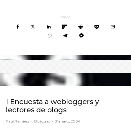
Share
I Encuesta a webloggers y
lectores de blogs
Raúl Ramírez
·
Bitácoras
·
31 mayo, 2004