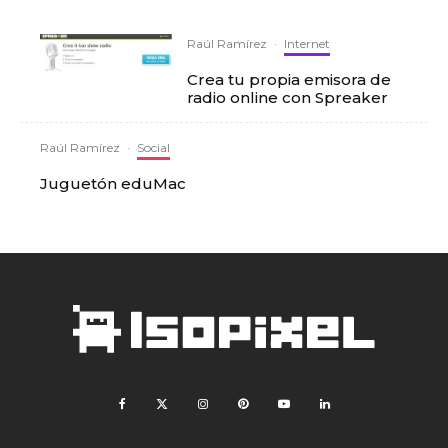
Raúl Ramírez
·
Internet
Crea tu propia emisora de
radio online con Spreaker
Raúl Ramírez
·
Social
Juguetón eduMac