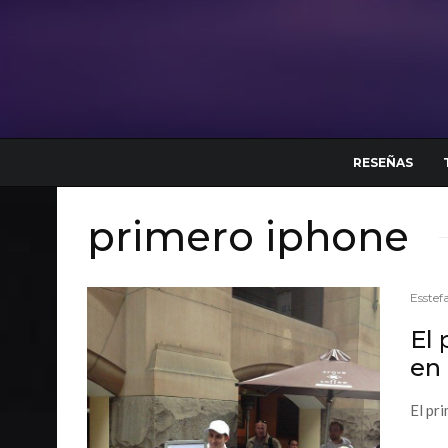
RESEÑAS
primero iphone
Esstef
El
en
El pr