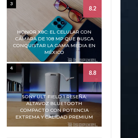
3
8.2
HONOR X8C: EL CELULAR CON
CÁMARA DE 108 MP QUE BUSCA
CONQUISTAR LA GAMA MEDIA EN
MÉXICO
4
8.8
SONY ULT FIELD 1 RESEÑA:
ALTAVOZ BLUETOOTH
COMPACTO CON POTENCIA
EXTREMA Y CALIDAD PREMIUM