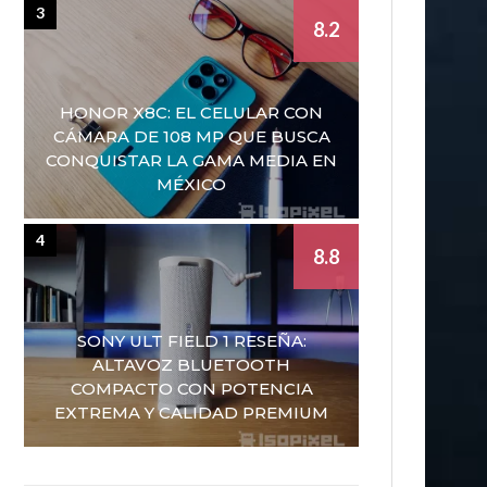
3
8.2
HONOR X8C: EL CELULAR CON
CÁMARA DE 108 MP QUE BUSCA
CONQUISTAR LA GAMA MEDIA EN
MÉXICO
4
8.8
SONY ULT FIELD 1 RESEÑA:
ALTAVOZ BLUETOOTH
COMPACTO CON POTENCIA
EXTREMA Y CALIDAD PREMIUM