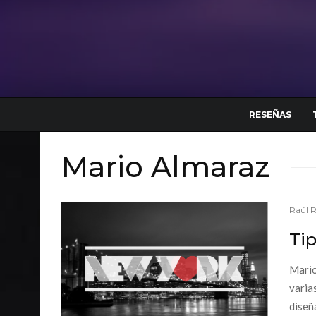
RESEÑAS
Mario Almaraz
Raúl 
Ti
Mario
varia
diseñ