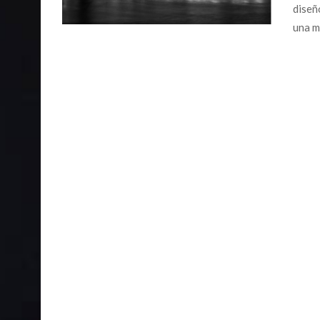
diseñ
una m