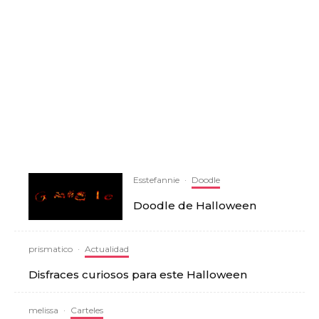
Esstefannie
·
Doodle
Doodle de Halloween
prismatico
·
Actualidad
Disfraces curiosos para este Halloween
melissa
·
Carteles