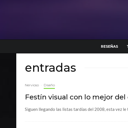
RESEÑAS
entradas
Nervioso
·
Diseño
Festín visual con lo mejor del
Siguen llegando las listas tardías del 2008, esta vez l