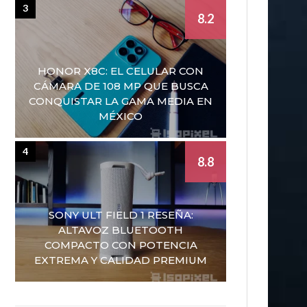
3
8.2
HONOR X8C: EL CELULAR CON
CÁMARA DE 108 MP QUE BUSCA
CONQUISTAR LA GAMA MEDIA EN
MÉXICO
4
8.8
SONY ULT FIELD 1 RESEÑA:
ALTAVOZ BLUETOOTH
COMPACTO CON POTENCIA
EXTREMA Y CALIDAD PREMIUM