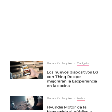
Redacción Isopixel
·
Gadgets
Los nuevos dispositivos LG
con Thinq Recipe
mejorarán la Eexperiencia
en la cocina
Redacción Isopixel
·
Autos
Hyundai Motor da la
bienvenida al público a