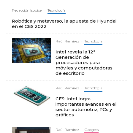
Redacción Isopixel
·
Tecnología
Robótica y metaverso, la apuesta de Hyundai
en el CES 2022
Raúl Ramírez
·
Tecnología
Intel revela la 12ª
Generación de
procesadores para
móviles y computadoras
de escritorio
Raúl Ramírez
·
Tecnología
CES: Intel logra
importantes avances en el
sector automotriz, PCs y
gráficos
Raúl Ramírez
·
Gadgets