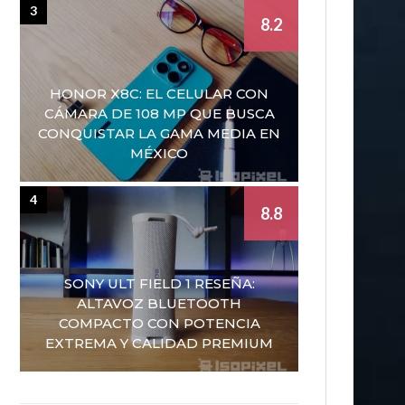
3
8.2
HONOR X8C: EL CELULAR CON
CÁMARA DE 108 MP QUE BUSCA
CONQUISTAR LA GAMA MEDIA EN
MÉXICO
4
8.8
SONY ULT FIELD 1 RESEÑA:
ALTAVOZ BLUETOOTH
COMPACTO CON POTENCIA
EXTREMA Y CALIDAD PREMIUM