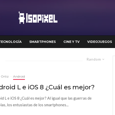
TECNOLOGÍA
SMARTPHONES
CINE Y TV
VIDEOJUEGOS
Random
a Ortiz
·
Android
roid L e iOS 8 ¿Cuál es mejor?
id L e iOS 8 ¿Cuál es mejor? Al igual que las guerras de
las, los entusiastas de los smartphones...