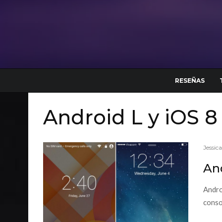
RESEÑAS
Android L y iOS 8
Jessic
And
Andro
conso