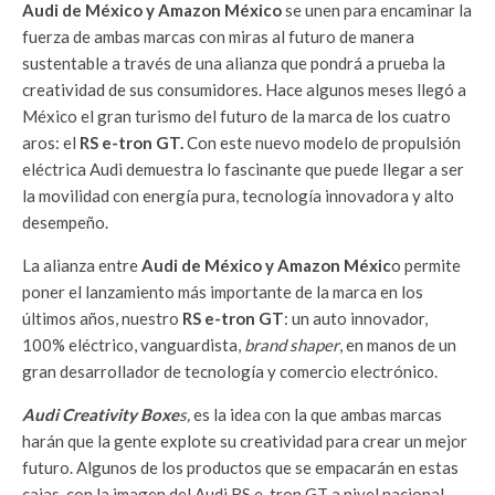
Audi de México y Amazon México
se unen para encaminar la
fuerza de ambas marcas con miras al futuro de manera
sustentable a través de una alianza que pondrá a prueba la
creatividad de sus consumidores. Hace algunos meses llegó a
México el gran turismo del futuro de la marca de los cuatro
aros: el
RS e-tron GT.
Con este nuevo modelo de propulsión
eléctrica Audi demuestra lo fascinante que puede llegar a ser
la movilidad con energía pura, tecnología innovadora y alto
desempeño.
La alianza entre
Audi de México y Amazon Méxic
o permite
poner el lanzamiento más importante de la marca en los
últimos años, nuestro
RS e-tron GT
: un auto innovador,
100% eléctrico, vanguardista,
brand shaper
, en manos de un
gran desarrollador de tecnología y comercio electrónico.
Audi Creativity Boxe
s,
es la idea con la que ambas marcas
harán que la gente explote su creatividad para crear un mejor
futuro. Algunos de los productos que se empacarán en estas
cajas, con la imagen del Audi RS e-tron GT a nivel nacional,