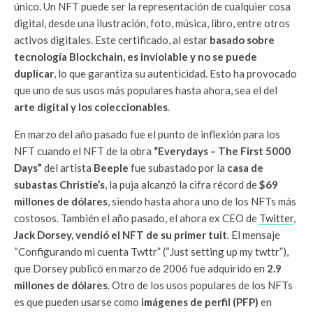
único. Un NFT puede ser la representación de cualquier cosa
digital, desde una ilustración, foto, música, libro, entre otros
activos digitales. Este certificado, al estar
basado sobre
tecnología Blockchain, es inviolable y no se puede
duplicar
, lo que garantiza su autenticidad. Esto ha provocado
que uno de sus usos más populares hasta ahora, sea el del
arte digital y los coleccionables
.
En marzo del año pasado fue el punto de inflexión para los
NFT cuando el NFT de la obra
“Everydays – The First 5000
Days”
del artista
Beeple
fue subastado por la
casa de
subastas Christie’s
, la puja alcanzó la cifra récord de
$69
millones de dólares
, siendo hasta ahora uno de los NFTs más
costosos. También el año pasado, el ahora ex CEO de
Twitter
,
Jack Dorsey, vendió el NFT de su primer tuit
. El mensaje
“Configurando mi cuenta Twttr” (“Just setting up my twttr”),
que Dorsey publicó en marzo de 2006 fue adquirido en
2.9
millones de dólares
. Otro de los usos populares de los NFTs
es que pueden usarse como
imágenes de perfil (PFP)
en