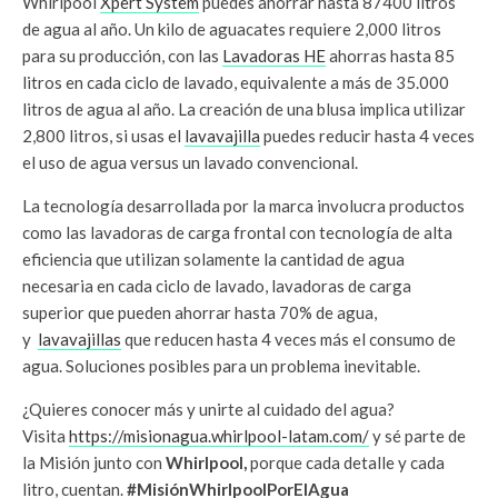
Whirlpool
Xpert System
puedes ahorrar hasta 87400 litros
de agua al año. Un kilo de aguacates requiere 2,000 litros
para su producción, con las
Lavadoras HE
ahorras hasta 85
litros en cada ciclo de lavado, equivalente a más de 35.000
litros de agua al año. La creación de una blusa implica utilizar
2,800 litros, si usas el
lavavajilla
puedes reducir hasta 4 veces
el uso de agua versus un lavado convencional.
La tecnología desarrollada por la marca involucra productos
como las lavadoras de carga frontal con tecnología de alta
eficiencia que utilizan solamente la cantidad de agua
necesaria en cada ciclo de lavado, lavadoras de carga
superior que pueden ahorrar hasta 70% de agua,
y
lavavajillas
que reducen hasta 4 veces más el consumo de
agua. Soluciones posibles para un problema inevitable.
¿Quieres conocer más y unirte al cuidado del agua?
Visita
https://misionagua.whirlpool-latam.com/
y sé parte de
la Misión junto con
Whirlpool,
porque cada detalle y cada
litro, cuentan.
#MisiónWhirlpoolPorElAgua